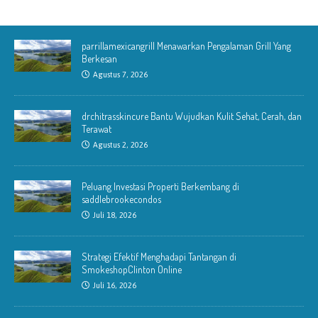
parrillamexicangrill Menawarkan Pengalaman Grill Yang
Berkesan
Agustus 7, 2026
drchitrasskincure Bantu Wujudkan Kulit Sehat, Cerah, dan
Terawat
Agustus 2, 2026
Peluang Investasi Properti Berkembang di
saddlebrookecondos
Juli 18, 2026
Strategi Efektif Menghadapi Tantangan di
SmokeshopClinton Online
Juli 16, 2026