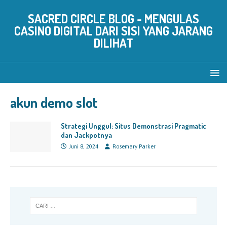
SACRED CIRCLE BLOG - MENGULAS
CASINO DIGITAL DARI SISI YANG JARANG
DILIHAT
akun demo slot
Strategi Unggul: Situs Demonstrasi Pragmatic
dan Jackpotnya
Juni 8, 2024
Rosemary Parker