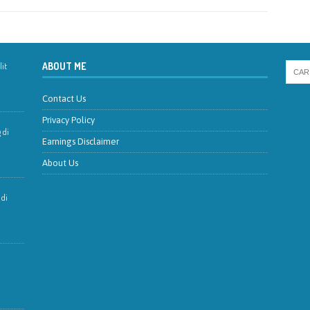
it
ABOUT ME
Contact Us
Privacy Policy
 di
Earnings Disclaimer
About Us
 di