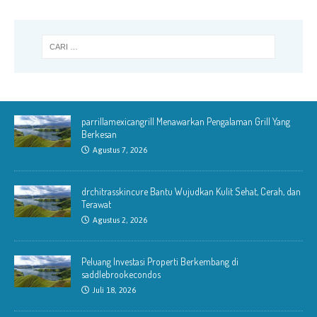
parrillamexicangrill Menawarkan Pengalaman Grill Yang
Berkesan
Agustus 7, 2026
drchitrasskincure Bantu Wujudkan Kulit Sehat, Cerah, dan
Terawat
Agustus 2, 2026
Peluang Investasi Properti Berkembang di
saddlebrookecondos
Juli 18, 2026