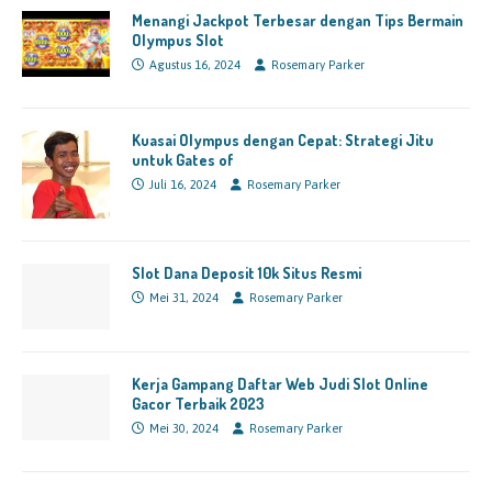
Menangi Jackpot Terbesar dengan Tips Bermain
Olympus Slot
Agustus 16, 2024
Rosemary Parker
Kuasai Olympus dengan Cepat: Strategi Jitu
untuk Gates of
Juli 16, 2024
Rosemary Parker
Slot Dana Deposit 10k Situs Resmi
Mei 31, 2024
Rosemary Parker
Kerja Gampang Daftar Web Judi Slot Online
Gacor Terbaik 2023
Mei 30, 2024
Rosemary Parker