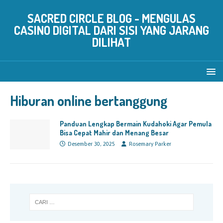
SACRED CIRCLE BLOG - MENGULAS
CASINO DIGITAL DARI SISI YANG JARANG
DILIHAT
Hiburan online bertanggung
Panduan Lengkap Bermain Kudahoki Agar Pemula
Bisa Cepat Mahir dan Menang Besar
Desember 30, 2025
Rosemary Parker