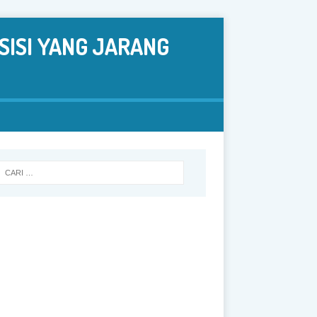
 SISI YANG JARANG