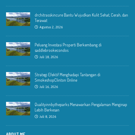
drchitrasskincure Bantu Wujudkan Kulit Sehat, Cerah, dan
Terawat
Agustus 2, 2026
Peluang Investasi Properti Berkembang di
saddlebrookecondos
Juli 18, 2026
Strategi Efektif Menghadapi Tantangan di
SmokeshopClinton Online
Juli 16, 2026
Qualityinnbytheparks Menawarkan Pengalaman Menginap
Lebih Berkesan
Juli 8, 2026
ABOUT ME