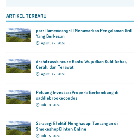
ARTIKEL TERBARU
parrillamexicangrill Menawarkan Pengalaman Grill
Yang Berkesan
Agustus 7, 2026
drchitrasskincure Bantu Wujudkan Kulit Sehat,
Cerah, dan Terawat
Agustus 2, 2026
Peluang Investasi Properti Berkembang di
saddlebrookecondos
Juli 18, 2026
Strategi Efektif Menghadapi Tantangan di
SmokeshopClinton Online
Juli 16, 2026