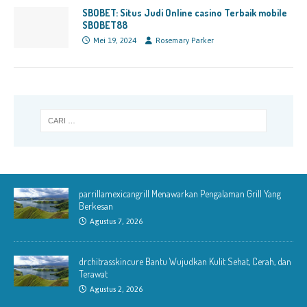
SBOBET: Situs Judi Online casino Terbaik mobile
SBOBET88
Mei 19, 2024
Rosemary Parker
parrillamexicangrill Menawarkan Pengalaman Grill Yang
Berkesan
Agustus 7, 2026
drchitrasskincure Bantu Wujudkan Kulit Sehat, Cerah, dan
Terawat
Agustus 2, 2026