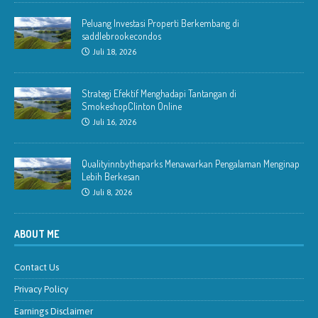
Peluang Investasi Properti Berkembang di
saddlebrookecondos
Juli 18, 2026
Strategi Efektif Menghadapi Tantangan di
SmokeshopClinton Online
Juli 16, 2026
Qualityinnbytheparks Menawarkan Pengalaman Menginap
Lebih Berkesan
Juli 8, 2026
ABOUT ME
Contact Us
Privacy Policy
Earnings Disclaimer