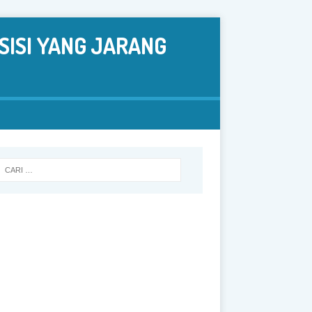
 SISI YANG JARANG