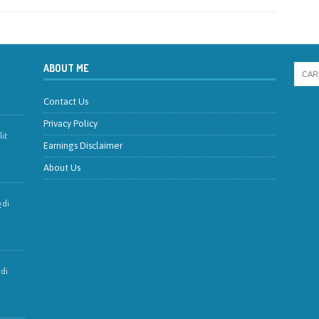
ABOUT ME
Contact Us
Privacy Policy
it
Earnings Disclaimer
About Us
 di
 di