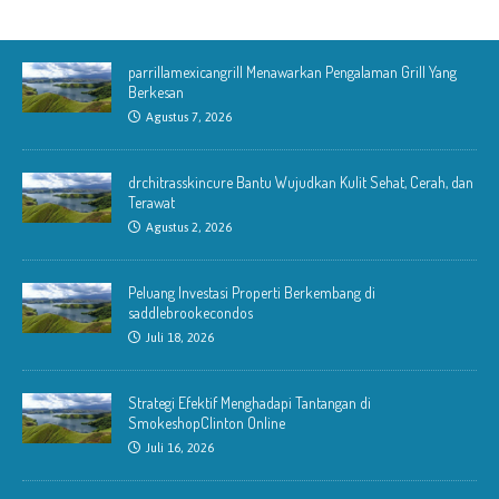
parrillamexicangrill Menawarkan Pengalaman Grill Yang
Berkesan
Agustus 7, 2026
drchitrasskincure Bantu Wujudkan Kulit Sehat, Cerah, dan
Terawat
Agustus 2, 2026
Peluang Investasi Properti Berkembang di
saddlebrookecondos
Juli 18, 2026
Strategi Efektif Menghadapi Tantangan di
SmokeshopClinton Online
Juli 16, 2026