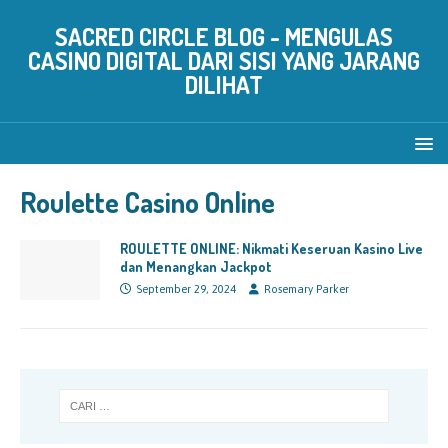
SACRED CIRCLE BLOG - MENGULAS
CASINO DIGITAL DARI SISI YANG JARANG
DILIHAT
Roulette Casino Online
ROULETTE ONLINE: Nikmati Keseruan Kasino Live
dan Menangkan Jackpot
September 29, 2024
Rosemary Parker