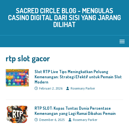
SACRED CIRCLE BLOG - MENGULAS
CASINO DIGITAL DARI SISI YANG JARANG
DILIHAT
rtp slot gacor
Slot RTP Live Tips Meningkatkan Peluang
Kemenangan: Strategi Efektif untuk Pemain Slot
Modern
Februari 2, 2026
Rosemary Parker
RTP SLOT: Kupas Tuntas Dunia Persentase
Kemenangan yang Lagi Ramai Dibahas Pemain
Desember 6, 2025
Rosemary Parker