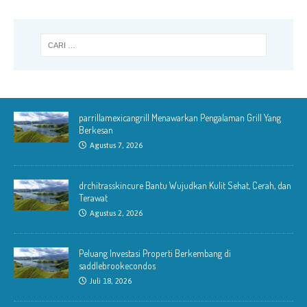
parrillamexicangrill Menawarkan Pengalaman Grill Yang
Berkesan
Agustus 7, 2026
drchitrasskincure Bantu Wujudkan Kulit Sehat, Cerah, dan
Terawat
Agustus 2, 2026
Peluang Investasi Properti Berkembang di
saddlebrookecondos
Juli 18, 2026