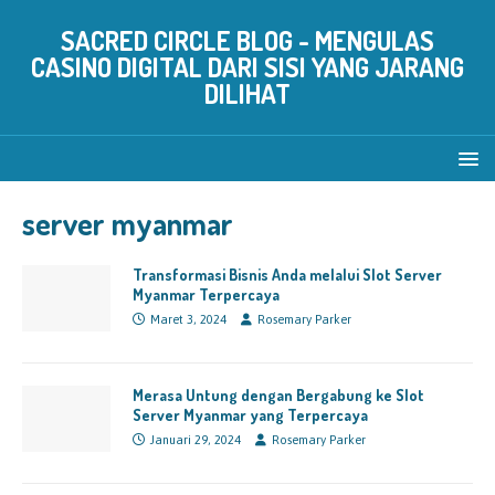
SACRED CIRCLE BLOG - MENGULAS
CASINO DIGITAL DARI SISI YANG JARANG
DILIHAT
server myanmar
Transformasi Bisnis Anda melalui Slot Server
Myanmar Terpercaya
Maret 3, 2024
Rosemary Parker
Merasa Untung dengan Bergabung ke Slot
Server Myanmar yang Terpercaya
Januari 29, 2024
Rosemary Parker