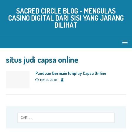
SACRED CIRCLE BLOG - MENGULAS
CASINO DIGITAL DARI SISI YANG JARANG
DILIHAT
situs judi capsa online
Panduan Bermain Idnplay Capsa Online
Mei 6, 2018