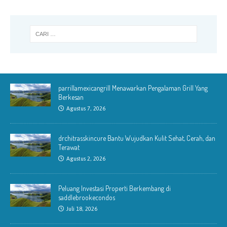
parrillamexicangrill Menawarkan Pengalaman Grill Yang
Berkesan
Agustus 7, 2026
drchitrasskincure Bantu Wujudkan Kulit Sehat, Cerah, dan
Terawat
Agustus 2, 2026
Peluang Investasi Properti Berkembang di
saddlebrookecondos
Juli 18, 2026