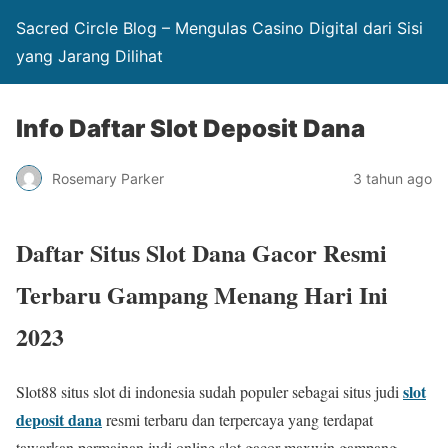
Sacred Circle Blog – Mengulas Casino Digital dari Sisi
yang Jarang Dilihat
Info Daftar Slot Deposit Dana
Rosemary Parker
3 tahun ago
Daftar Situs Slot Dana Gacor Resmi
Terbaru Gampang Menang Hari Ini
2023
slot
Slot88 situs slot di indonesia sudah populer sebagai situs judi
deposit dana
resmi terbaru dan terpercaya yang terdapat
tawarkan permainan judi online slot gacor maxwin gampang