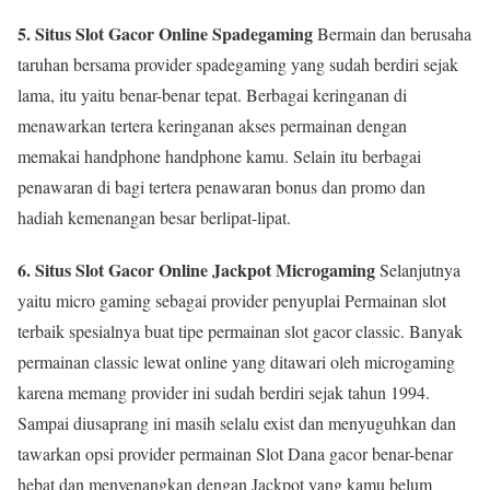
5. Situs Slot Gacor Online Spadegaming
Bermain dan berusaha
taruhan bersama provider spadegaming yang sudah berdiri sejak
lama, itu yaitu benar-benar tepat. Berbagai keringanan di
menawarkan tertera keringanan akses permainan dengan
memakai handphone handphone kamu. Selain itu berbagai
penawaran di bagi tertera penawaran bonus dan promo dan
hadiah kemenangan besar berlipat-lipat.
6. Situs Slot Gacor Online Jackpot Microgaming
Selanjutnya
yaitu micro gaming sebagai provider penyuplai Permainan slot
terbaik spesialnya buat tipe permainan slot gacor classic. Banyak
permainan classic lewat online yang ditawari oleh microgaming
karena memang provider ini sudah berdiri sejak tahun 1994.
Sampai diusaprang ini masih selalu exist dan menyuguhkan dan
tawarkan opsi provider permainan Slot Dana gacor benar-benar
hebat dan menyenangkan dengan Jackpot yang kamu belum