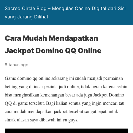
Sacred Circle Blog – Mengulas Casino Digital dari Sisi
yang Jarang Dilihat
Cara Mudah Mendapatkan
Jackpot Domino QQ Online
8 tahun ago
Game domino qq online sekarang ini sudah menjadi permainan
betting yang di incar pecinta judi online, tidak heran karena selain
bisa menghasilkan kemenangan besar ada juga Jackpot Domino
QQ di game tersebut. Bagi kalian semua yang ingin mencari tau
cara mudah mendapatkan jackpot tersebut sangat tepat untuk
simak ulasan saya dibawah ini ya guys.