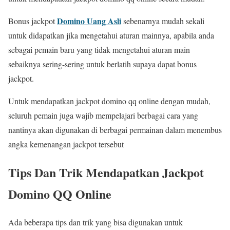
Domino Uang Asli
Bonus jackpot
sebenarnya mudah sekali
untuk didapatkan jika mengetahui aturan mainnya, apabila anda
sebagai pemain baru yang tidak mengetahui aturan main
sebaiknya sering-sering untuk berlatih supaya dapat bonus
jackpot.
Untuk mendapatkan jackpot domino qq online dengan mudah,
seluruh pemain juga wajib mempelajari berbagai cara yang
nantinya akan digunakan di berbagai permainan dalam menembus
angka kemenangan jackpot tersebut
Tips Dan Trik Mendapatkan Jackpot
Domino QQ Online
Ada beberapa tips dan trik yang bisa digunakan untuk