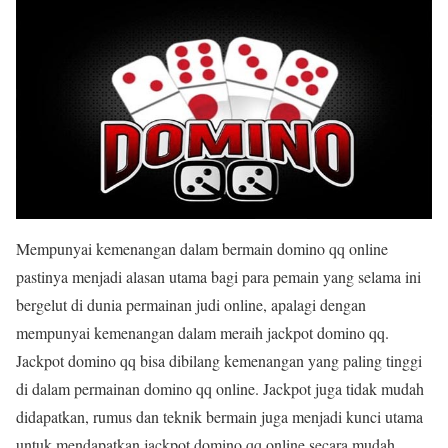
Mempunyai kemenangan dalam bermain domino qq online
pastinya menjadi alasan utama bagi para pemain yang selama ini
bergelut di dunia permainan judi online, apalagi dengan
mempunyai kemenangan dalam meraih jackpot domino qq.
Jackpot domino qq bisa dibilang kemenangan yang paling tinggi
di dalam permainan domino qq online. Jackpot juga tidak mudah
didapatkan, rumus dan teknik bermain juga menjadi kunci utama
untuk mendapatkan jackpot domino qq online secara mudah.