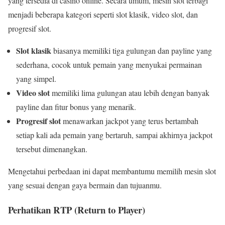
yang tersedia di casino online. Secara umum, mesin slot terbagi
menjadi beberapa kategori seperti slot klasik, video slot, dan
progresif slot.
Slot klasik
biasanya memiliki tiga gulungan dan payline yang
sederhana, cocok untuk pemain yang menyukai permainan
yang simpel.
Video slot
memiliki lima gulungan atau lebih dengan banyak
payline dan fitur bonus yang menarik.
Progresif slot
menawarkan jackpot yang terus bertambah
setiap kali ada pemain yang bertaruh, sampai akhirnya jackpot
tersebut dimenangkan.
Mengetahui perbedaan ini dapat membantumu memilih mesin slot
yang sesuai dengan gaya bermain dan tujuanmu.
Perhatikan RTP (Return to Player)