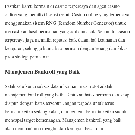
Pastikan kamu bermain di casino terpercaya dan agen casino
online yang memiliki lisensi resmi. Casino online yang terpercaya
menggunakan sistem RNG (Random Number Generator) untuk
memastikan hasil permainan yang adil dan acak. Selain itu, casino
terpercaya juga memiliki reputasi baik dalam hal keamanan dan
kejujuran, sehingga kamu bisa bermain dengan tenang dan fokus
pada strategi permainan.
Manajemen Bankroll yang Baik
Salah satu kunci sukses dalam bermain mesin slot adalah
manajemen bankroll yang baik. Tentukan batas bermain dan tetap
disiplin dengan batas tersebut. Jangan tergoda untuk terus
bermain ketika sedang kalah, dan berhenti bermain ketika sudah
mencapai target kemenangan. Manajemen bankroll yang baik
akan membantumu menghindari kerugian besar dan