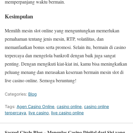
memperpanjang waktu bermain.
Kesimpulan
Memilih mesin slot online yang menguntungkan memerlukan
pemahaman tentang jenis mesin, RTP, volatilitas, dan
memanfaatkan bonus serta promosi. Selain itu, bermain di casino
terpercaya dan mengelola bankroll dengan baik juga sangat
penting. Dengan mengikuti kiat-kiat ini, kamu bisa meningkatkan
peluang menang dan merasakan keseruan bermain mesin slot di
live casino online. Semoga beruntung!
Categories:
Blog
Tags:
Agen Casino Online
,
casino online
,
casino online
terpercaya
,
live casino
,
live casino online
Sacred Circle Blog – Mengulas Casino Digital dari Sisi yang