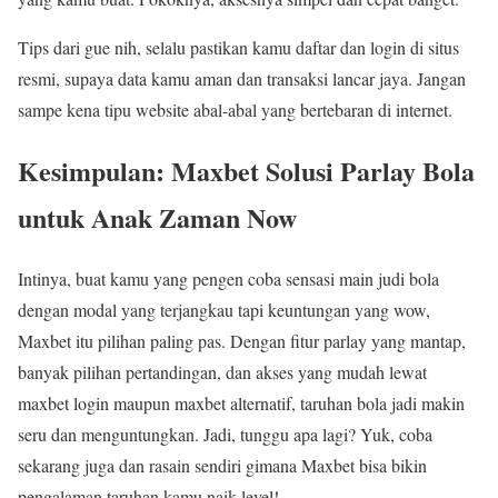
Tips dari gue nih, selalu pastikan kamu daftar dan login di situs
resmi, supaya data kamu aman dan transaksi lancar jaya. Jangan
sampe kena tipu website abal-abal yang bertebaran di internet.
Kesimpulan: Maxbet Solusi Parlay Bola
untuk Anak Zaman Now
Intinya, buat kamu yang pengen coba sensasi main judi bola
dengan modal yang terjangkau tapi keuntungan yang wow,
Maxbet itu pilihan paling pas. Dengan fitur parlay yang mantap,
banyak pilihan pertandingan, dan akses yang mudah lewat
maxbet login maupun maxbet alternatif, taruhan bola jadi makin
seru dan menguntungkan. Jadi, tunggu apa lagi? Yuk, coba
sekarang juga dan rasain sendiri gimana Maxbet bisa bikin
pengalaman taruhan kamu naik level!