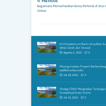
PREVIOUS
Bagaimana Memanfaatkan Bonus Referral di Situs 
Online
drchitrasskincure Bantu Wujudkan Kul
Sehat, Cerah, dan Terawat
Agustus 2, 2026
0
Peluang Investasi Properti Berkembang
saddlebrookecondos
Juli 18, 2026
0
Strategi Efektif Menghadapi Tantangan
SmokeshopClinton Online
Juli 16, 2026
0