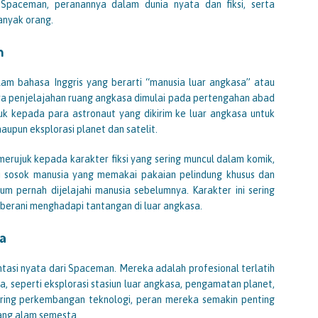
paceman, peranannya dalam dunia nyata dan fiksi, serta
banyak orang.
n
lam bahasa Inggris yang berarti “manusia luar angkasa” atau
ak era penjelajahan ruang angkasa dimulai pada pertengahan abad
k kepada para astronaut yang dikirim ke luar angkasa untuk
aupun eksplorasi planet dan satelit.
merujuk kepada karakter fiksi yang sering muncul dalam komik,
 sosok manusia yang memakai pakaian pelindung khusus dan
m pernah dijelajahi manusia sebelumnya. Karakter ini sering
 berani menghadapi tantangan di luar angkasa.
a
ntasi nyata dari Spaceman. Mereka adalah profesional terlatih
a, seperti eksplorasi stasiun luar angkasa, pengamatan planet,
eiring perkembangan teknologi, peran mereka semakin penting
ang alam semesta.