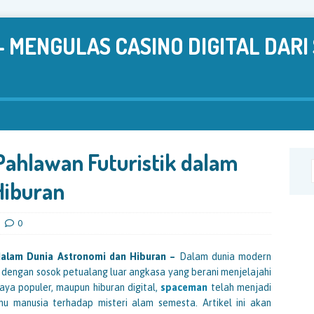
- MENGULAS CASINO DIGITAL DARI
ahlawan Futuristik dalam
Hiburan
0
dalam Dunia Astronomi dan Hiburan –
Dalam dunia modern
kan dengan sosok petualang luar angkasa yang berani menjelajahi
aya populer, maupun hiburan digital,
spaceman
telah menjadi
ahu manusia terhadap misteri alam semesta. Artikel ini akan