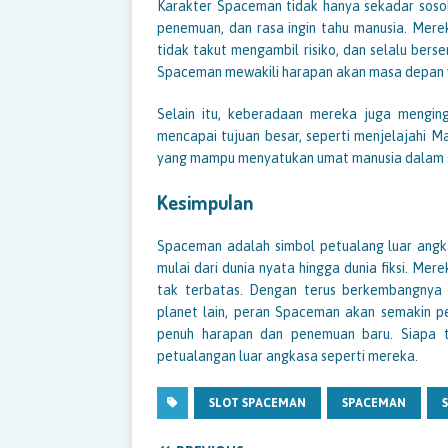
Karakter Spaceman tidak hanya sekadar sosok 
penemuan, dan rasa ingin tahu manusia. Merek
tidak takut mengambil risiko, dan selalu bers
Spaceman mewakili harapan akan masa depan ya
Selain itu, keberadaan mereka juga menging
mencapai tujuan besar, seperti menjelajahi M
yang mampu menyatukan umat manusia dalam 
Kesimpulan
Spaceman adalah simbol petualang luar angk
mulai dari dunia nyata hingga dunia fiksi. Mer
tak terbatas. Dengan terus berkembangnya 
planet lain, peran Spaceman akan semakin pe
penuh harapan dan penemuan baru. Siapa ta
petualangan luar angkasa seperti mereka.
SLOT SPACEMAN
SPACEMAN