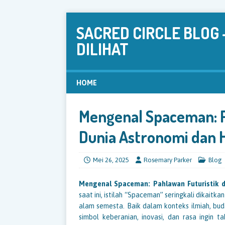
SACRED CIRCLE BLOG 
DILIHAT
HOME
Mengenal Spaceman: P
Dunia Astronomi dan 
Mei 26, 2025
Rosemary Parker
Blog
Mengenal Spaceman: Pahlawan Futuristik 
saat ini, istilah “Spaceman” seringkali dikait
alam semesta. Baik dalam konteks ilmiah, bud
simbol keberanian, inovasi, dan rasa ingin t