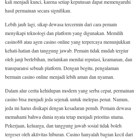
kali menjadi kunci, karena setiap keputusan dapat memengaruhi
hasil permainan secara signifikan.
Lebih jauh lagi, sikap dewasa tercermin dari cara pemain
menyikapi teknologi dan platform yang digunakan. Memilih
casino88 atau agen casino online yang terpercaya menunjukkan
kehati-hatian dan tanggung jawab. Pemain tidak mudah tergiur
oleh janji berlebihan, melainkan menilai reputasi, keamanan, dan
transparansi sebuah platform. Dengan begitu, pengalaman
bermain casino online menjadi lebih aman dan nyaman.
Dalam alur cerita kehidupan modern yang serba cepat, permainan
casino bisa menjadi jeda sejenak untuk melepas penat. Namun,
jeda ini harus disikapi dengan kesadaran penuh. Pemain dewasa
memahami bahwa dunia nyata tetap menjadi prioritas utama.
Pekerjaan, keluarga, dan tanggung jawab sosial tidak boleh
tergeser oleh aktivitas hiburan. Casino hanyalah bagian kecil dari