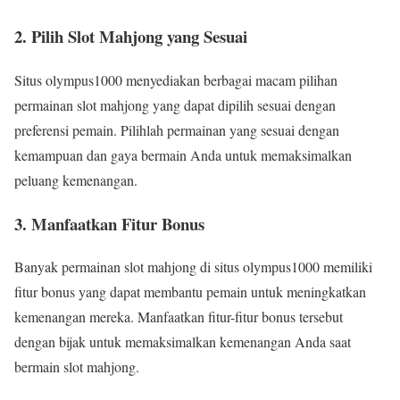
2. Pilih Slot Mahjong yang Sesuai
Situs olympus1000 menyediakan berbagai macam pilihan
permainan slot mahjong yang dapat dipilih sesuai dengan
preferensi pemain. Pilihlah permainan yang sesuai dengan
kemampuan dan gaya bermain Anda untuk memaksimalkan
peluang kemenangan.
3. Manfaatkan Fitur Bonus
Banyak permainan slot mahjong di situs olympus1000 memiliki
fitur bonus yang dapat membantu pemain untuk meningkatkan
kemenangan mereka. Manfaatkan fitur-fitur bonus tersebut
dengan bijak untuk memaksimalkan kemenangan Anda saat
bermain slot mahjong.