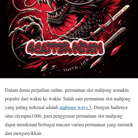
Dalam dunia perjudian online, permainan slot mahjong semakin
populer dari waktu ke waktu. Salah satu permainan slot mahjong
yang paling terkenal adalah
mahjong ways 3
. Dengan hadirnya
situs olympus1000, para penggemar permainan slot mahjong
dapat menikmati berbagai macam variasi permainan yang menarik
dan mengasyikkan.