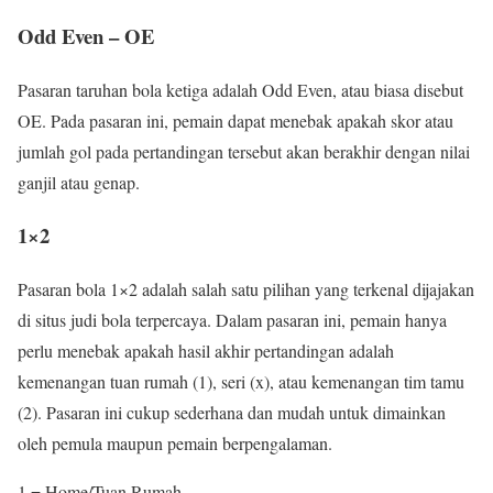
Odd Even – OE
Pasaran taruhan bola ketiga adalah Odd Even, atau biasa disebut
OE. Pada pasaran ini, pemain dapat menebak apakah skor atau
jumlah gol pada pertandingan tersebut akan berakhir dengan nilai
ganjil atau genap.
1×2
Pasaran bola 1×2 adalah salah satu pilihan yang terkenal dijajakan
di situs judi bola terpercaya. Dalam pasaran ini, pemain hanya
perlu menebak apakah hasil akhir pertandingan adalah
kemenangan tuan rumah (1), seri (x), atau kemenangan tim tamu
(2). Pasaran ini cukup sederhana dan mudah untuk dimainkan
oleh pemula maupun pemain berpengalaman.
1 = Home/Tuan Rumah