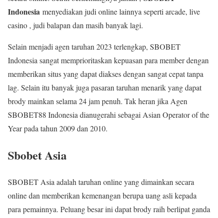
Indonesia
menyediakan judi online lainnya seperti arcade, live
casino , judi balapan dan masih banyak lagi.
Selain menjadi agen taruhan 2023 terlengkap, SBOBET
Indonesia sangat memprioritaskan kepuasan para member dengan
memberikan situs yang dapat diakses dengan sangat cepat tanpa
lag. Selain itu banyak juga pasaran taruhan menarik yang dapat
brody mainkan selama 24 jam penuh. Tak heran jika Agen
SBOBET88 Indonesia dianugerahi sebagai Asian Operator of the
Year pada tahun 2009 dan 2010.
Sbobet Asia
SBOBET Asia adalah taruhan online yang dimainkan secara
online dan memberikan kemenangan berupa uang asli kepada
para pemainnya. Peluang besar ini dapat brody raih berlipat ganda