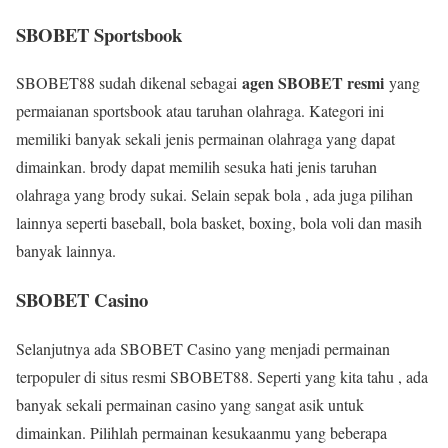
SBOBET Sportsbook
agen SBOBET resmi
SBOBET88 sudah dikenal sebagai
yang
permaianan sportsbook atau taruhan olahraga. Kategori ini
memiliki banyak sekali jenis permainan olahraga yang dapat
dimainkan. brody dapat memilih sesuka hati jenis taruhan
olahraga yang brody sukai. Selain sepak bola , ada juga pilihan
lainnya seperti baseball, bola basket, boxing, bola voli dan masih
banyak lainnya.
SBOBET Casino
Selanjutnya ada SBOBET Casino yang menjadi permainan
terpopuler di situs resmi SBOBET88. Seperti yang kita tahu , ada
banyak sekali permainan casino yang sangat asik untuk
dimainkan. Pilihlah permainan kesukaanmu yang beberapa