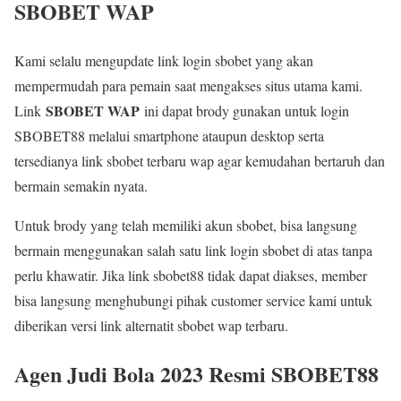
SBOBET WAP
Kami selalu mengupdate link login sbobet yang akan
mempermudah para pemain saat mengakses situs utama kami.
SBOBET WAP
Link
ini dapat brody gunakan untuk login
SBOBET88 melalui smartphone ataupun desktop serta
tersedianya link sbobet terbaru wap agar kemudahan bertaruh dan
bermain semakin nyata.
Untuk brody yang telah memiliki akun sbobet, bisa langsung
bermain menggunakan salah satu link login sbobet di atas tanpa
perlu khawatir. Jika link sbobet88 tidak dapat diakses, member
bisa langsung menghubungi pihak customer service kami untuk
diberikan versi link alternatit sbobet wap terbaru.
Agen Judi Bola 2023 Resmi SBOBET88