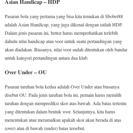
Asian Handicap – HDP
Pasaran bola yang pertama yang bisa kita temukan di Sbobet88
adalah Asian Handicap, yang juga dikenal dengan istilah HDP.
Dalam jenis pasaran ini, bettor harus memperhatikan terlebih
dahulu nilai handicap atau voor untuk suatu pertandingan yang
akan diadakan. Biasanya, nilai voor sudah ditentukan oleh bandar
untuk kategori pertandingan antara dua klub.
Over Under – OU
Pasaran taruhan bola kedua adalah Over Under atau biasanya
disebut OU. Pada jenis taruhan bola ini, pemain harus memilih
taruhan dengan memprediksi skor atas-bawah. Ada batas tertentu
yang ditentukan dalam bentuk voor. Selanjutnya, kita harus
menentukan atau meramalkan apakah skor akan berada di atas
(over) atau di bawah (under) batas tersebut.