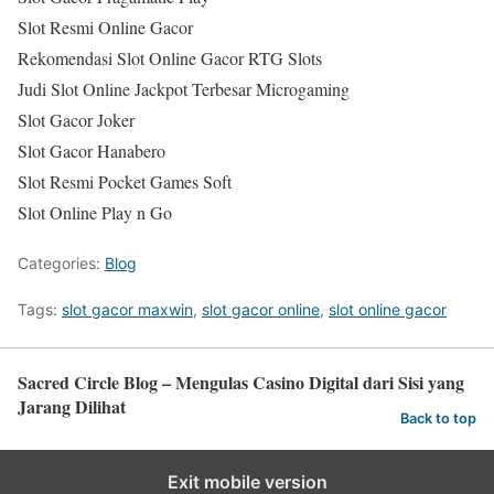
Slot Resmi Online Gacor
Rekomendasi Slot Online Gacor RTG Slots
Judi Slot Online Jackpot Terbesar Microgaming
Slot Gacor Joker
Slot Gacor Hanabero
Slot Resmi Pocket Games Soft
Slot Online Play n Go
Categories:
Blog
Tags:
slot gacor maxwin
,
slot gacor online
,
slot online gacor
Sacred Circle Blog – Mengulas Casino Digital dari Sisi yang
Jarang Dilihat
Back to top
Exit mobile version