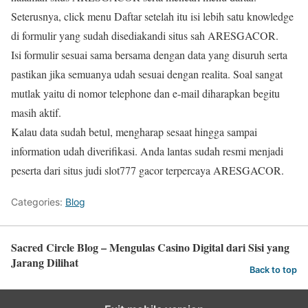
Seterusnya, click menu Daftar setelah itu isi lebih satu knowledge
di formulir yang sudah disediakandi situs sah ARESGACOR.
Isi formulir sesuai sama bersama dengan data yang disuruh serta
pastikan jika semuanya udah sesuai dengan realita. Soal sangat
mutlak yaitu di nomor telephone dan e-mail diharapkan begitu
masih aktif.
Kalau data sudah betul, mengharap sesaat hingga sampai
information udah diverifikasi. Anda lantas sudah resmi menjadi
peserta dari situs judi slot777 gacor terpercaya ARESGACOR.
Categories:
Blog
Sacred Circle Blog – Mengulas Casino Digital dari Sisi yang
Jarang Dilihat
Back to top