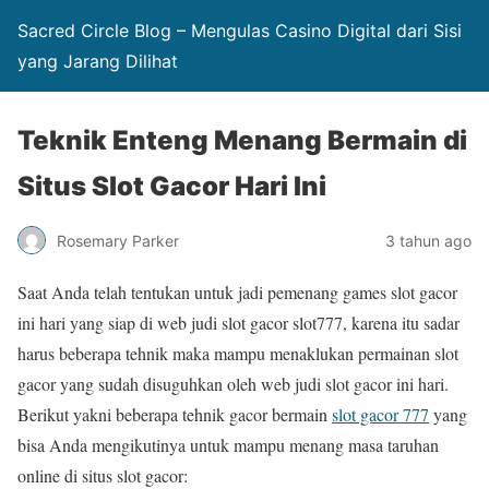
Sacred Circle Blog – Mengulas Casino Digital dari Sisi
yang Jarang Dilihat
Teknik Enteng Menang Bermain di
Situs Slot Gacor Hari Ini
Rosemary Parker
3 tahun ago
Saat Anda telah tentukan untuk jadi pemenang games slot gacor
ini hari yang siap di web judi slot gacor slot777, karena itu sadar
harus beberapa tehnik maka mampu menaklukan permainan slot
gacor yang sudah disuguhkan oleh web judi slot gacor ini hari.
Berikut yakni beberapa tehnik gacor bermain
slot gacor 777
yang
bisa Anda mengikutinya untuk mampu menang masa taruhan
online di situs slot gacor: