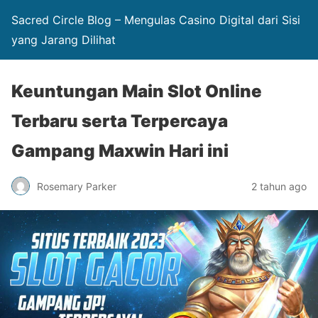
Sacred Circle Blog – Mengulas Casino Digital dari Sisi
yang Jarang Dilihat
Keuntungan Main Slot Online
Terbaru serta Terpercaya
Gampang Maxwin Hari ini
Rosemary Parker
2 tahun ago