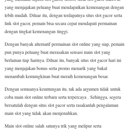
yang menjajakan peluang buat mendapatkan kemenangan dengan
lebih mudah. Diluar itu, dengan terdapatnya situs slot gacor serta
link slot gacor, pemain bisa secara cepat mendapati permainan
dengan tingkat kemenangan tinggi.
Dengan banyak alternatif permainan slot online yang siap, pemain
pun punya peluang buat merasakan sensasi main slot yang
berlainan tiap harinya. Diluar itu, banyak situs slot gacor hari ini
yang menjajakan bonus serta promo menarik yang bakal
menambah kemungkinan buat meraih kemenangan besar.
Dengan semuanya keuntungan itu, tak ada argumen tidak untuk
coba main slot online terbaru serta terpercaya . Sehingga, segera
bersatulah dengan situs slot gacor serta rasakanlah pengalaman
main slot yang tidak akan menjenuhkan.
Main slot online salah satunya trik yang melipur serta