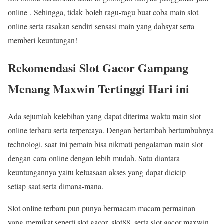
online . Sehingga, tidak boleh ragu-ragu buat coba main slot
online serta rasakan sendiri sensasi main yang dahsyat serta
memberi keuntungan!
Rekomendasi Slot Gacor Gampang
Menang Maxwin Tertinggi Hari ini
Ada sejumlah kelebihan yang dapat diterima waktu main slot
online terbaru serta terpercaya. Dengan bertambah bertumbuhnya
technologi, saat ini pemain bisa nikmati pengalaman main slot
dengan cara online dengan lebih mudah. Satu diantara
keuntungannya yaitu keluasaan akses yang dapat dicicip
setiap saat serta dimana-mana.
Slot online terbaru pun punya bermacam macam permainan
yang memikat seperti slot gacor, slot88, serta slot gacor maxwin